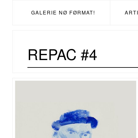
GALERIE NØ FØRMAT!
ART
REPAC #4